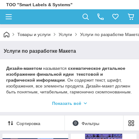
ТОО "Smart Labels & Systems"
Товары и услуги
Услуги
Услуги по разработке Макет
Услуги по разработке Макета
Дизайн-макетом
называется
схематическое детальное
изображение финальной идеи текстовой и
графической информации
. Он содержит текст, шрифт,
изображения, все элементы продукта. Дизайн-макет должен
быть понятным, читабельным, гармонично скомпонованным.
Все макеты могут быть предоставлены в формате
CDR
Показать всё
(Corel Draw).
Векторные макеты присылать строго в кривых.
Сортировка
0
Фильтры