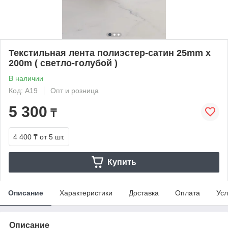
Текстильная лента полиэстер-сатин 25mm x
200m ( светло-голубой )
В наличии
Код: А19
Опт и розница
5 300
₸
4 400 ₸
от 5 шт.
Купить
Описание
Характеристики
Доставка
Оплата
Усл
Описание