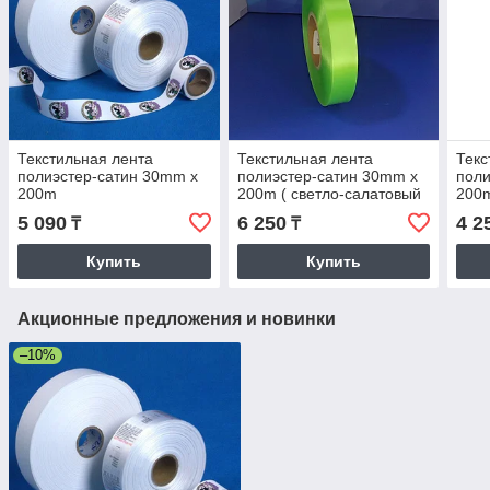
Текстильная лента
Текстильная лента
Текс
полиэстер-сатин 30mm x
полиэстер-сатин 30mm x
поли
200m
200m ( светло-салатовый
200m
)
5 090
6 250
4 2
₸
₸
Купить
Купить
Акционные предложения и новинки
–10%