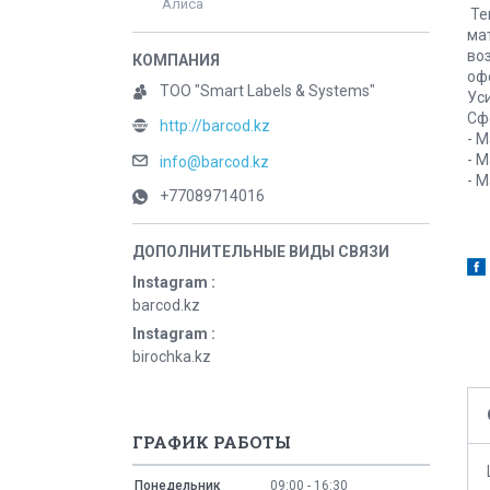
Алиса
Те
ма
во
оф
ТОО "Smart Labels & Systems"
Ус
Сф
http://barcod.kz
- 
- 
info@barcod.kz
- 
+77089714016
Instagram
barcod.kz
Instagram
birochka.kz
ГРАФИК РАБОТЫ
Понедельник
09:00
16:30