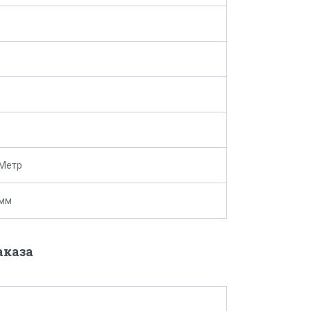
 Метр
 мм
аказа