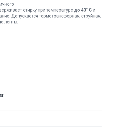
тичного
ыдерживает стирку при температуре
до 40° С
и
ание. Допускается термотрансферная, струйная,
ие ленты:
и