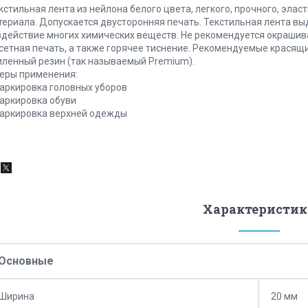
кстильная лента из нейлона белого цвета, легкого, прочного, элас
териала. Допускается двусторонняя печать. Текстильная лента в
здействие многих химических веществ. Не рекомендуется окрашив
сетная печать, а также горячее тиснение. Рекомендуемые красящ
иленный резин (так называемый Premium).
еры применения:
Маркировка головных уборов
Маркировка обуви
Маркировка верхней одежды
Характеристик
Основные
Ширина
20 мм