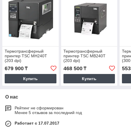
Термотрансферный
Термотрансферный
Тер
принтер TSC MH240T
принтер TSC MB240T
при
(203 dpi)
(203 dpi)
(300
679 900
468 500
553
₸
₸
Купить
Купить
О нас
Рейтинг не сформирован
Менее 5 отзывов за последний год
Работает с 17.07.2017