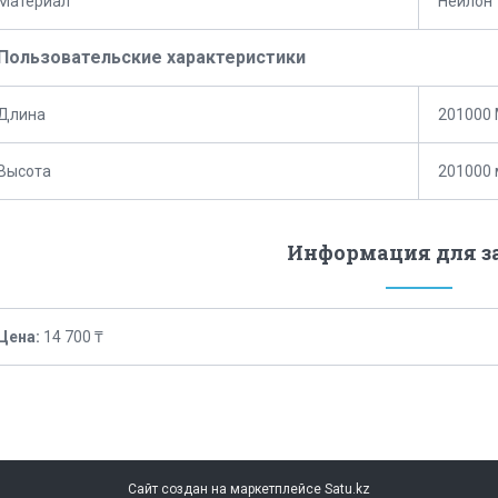
Материал
Нейлон
Пользовательские характеристики
Длина
201000
Высота
201000
Информация для з
Цена:
14 700 ₸
Сайт создан на маркетплейсе
Satu.kz