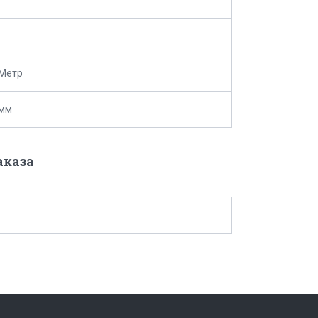
 Метр
 мм
аказа