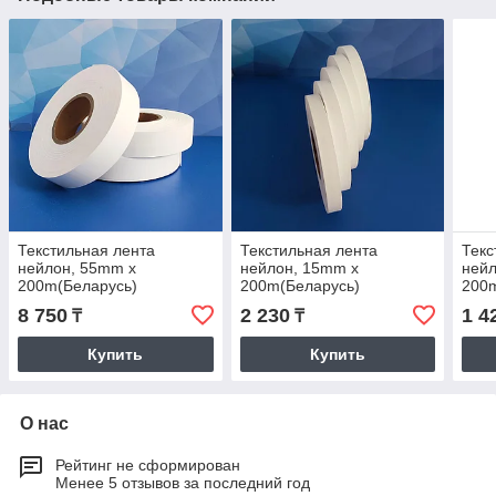
Текстильная лента
Текстильная лента
Текс
нейлон, 55mm x
нейлон, 15mm x
нейл
200m(Беларусь)
200m(Беларусь)
200
8 750
2 230
1 4
₸
₸
Купить
Купить
О нас
Рейтинг не сформирован
Менее 5 отзывов за последний год