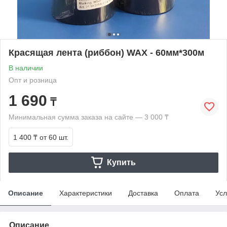
Красящая лента (риббон) WAX - 60мм*300м
В наличии
Опт и розница
1 690
₸
Минимальная сумма заказа на сайте — 3 000 ₸
1 400 ₸
от 60 шт.
Купить
Описание
Характеристики
Доставка
Оплата
Усл
Описание