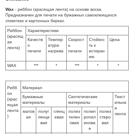
Wax
- риббон (красящая лента) на основе воска.
Предназначен для печати на бумажных самоклеящихся
этикетках и картонных бирках.
Риббон
Характеристики
(красящ
Качеств
Темпер
Скорост
Стойкос
Цена
ая
о
атура
ь
ть к
лента)
печати
нагрева
печати
истиран
ию
WAX
***
*
***
*
*
Рибб
Материал
он
Бумажные
Синтетические
Текст
(крас
материалы
материалы
ильна
ящая
я
лента
матов
полуг
глянц
полиэ
полип
полиэ
лента
)
ая
лянце
евая
тилен
ропил
стеро
вая
овая
енова
вая
я