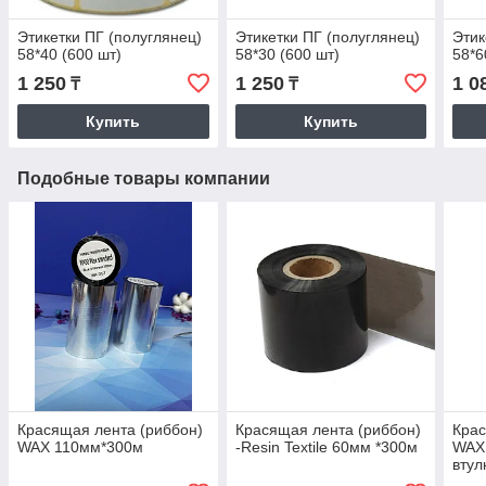
Этикетки ПГ (полуглянец)
Этикетки ПГ (полуглянец)
Этик
58*40 (600 шт)
58*30 (600 шт)
58*6
1 250
1 250
1 0
₸
₸
Купить
Купить
Подобные товары компании
Красящая лента (риббон)
Красящая лента (риббон)
Крас
WAX 110мм*300м
-Resin Textile 60мм *300м
WAX
втул