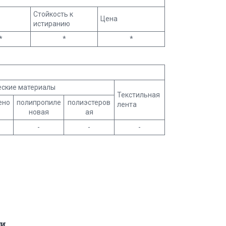
Стойкость к
Цена
истиранию
*
*
*
еские материалы
Текстильная
ено
полипропиле
полиэстеров
лента
новая
ая
-
-
-
и