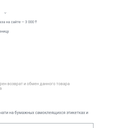
а на сайте — 3 000 ₸
зницу
рен возврат и обмен данного товара
а
ечати на бумажных самоклеящихся этикетках и