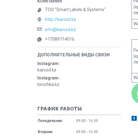
Р
(
ТОО "Smart Labels & Systems"
ле
http://barcod.kz
W
info@barcod.kz
+77089714016
Р
(
ле
Instagram
barcod.kz
W
Instagram
birochka.kz
ГРАФИК РАБОТЫ
Понедельник
09:00
16:30
Вторник
09:00
16:30