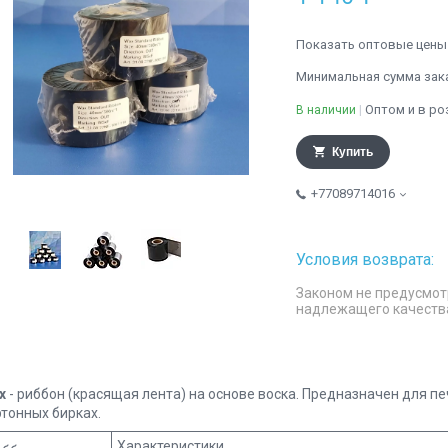
Показать оптовые цены
Минимальная сумма заказ
Оптом и в ро
В наличии
Купить
+77089714016
Законом не предусмот
надлежащего качеств
x
- риббон (красящая лента) на основе воска. Предназначен для п
ртонных бирках.
Характеристики