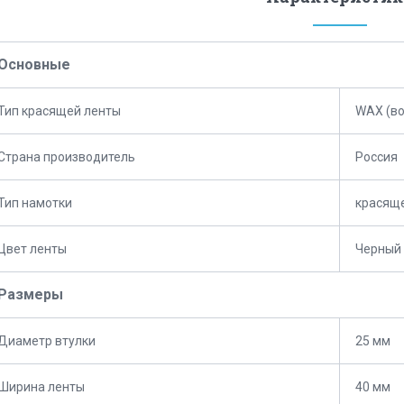
Основные
Тип красящей ленты
WAX (во
Страна производитель
Россия
Тип намотки
красяще
Цвет ленты
Черный
Размеры
Диаметр втулки
25 мм
Ширина ленты
40 мм