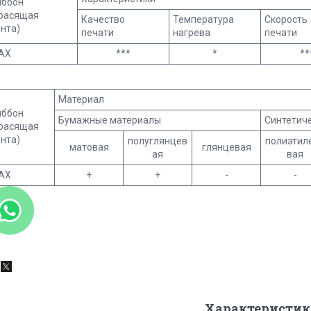
иббон
красящая
Качество
Температура
Скорость
нта)
печати
нагрева
печати
AX
***
*
**
Материал
иббон
Бумажные материалы
Синтетич
красящая
нта)
полуглянцев
полиэтил
матовая
глянцевая
ая
вая
AX
+
+
-
-
Характеристик