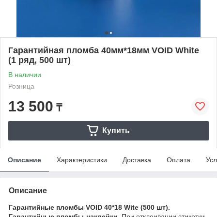
Гарантийная пломба 40мм*18мм VOID White
(1 ряд, 500 шт)
В наличии
Розница
13 500
₸
Купить
Описание
Характеристики
Доставка
Оплата
Усл
Описание
Гарантийные пломбы VOID 40*18 Wite (500 шт).
Гарантийные пломбы-наклейки
. При отклеивании этикетки