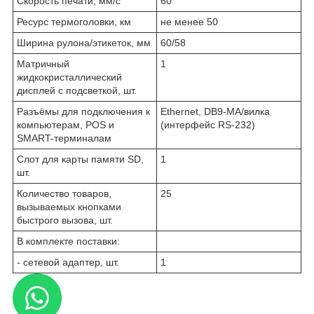
Скорость печати, мм/с
60
Ресурс термоголовки, км
не менее 50
Ширина рулона/этикеток, мм
60/58
Матричный
1
жидкокристаллический
дисплей с подсветкой, шт.
Разъёмы для подключения к
Ethernet, DB9-MА/вилка
компьютерам, POS и
(интерфейс RS-232)
SMART-терминалам
Слот для карты памяти SD,
1
шт.
Количество товаров,
25
вызываемых кнопками
быстрого вызова, шт.
В комплекте поставки:
- сетевой адаптер, шт.
1