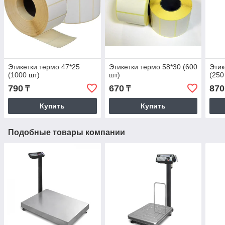
Этикетки термо 47*25
Этикетки термо 58*30 (600
Этик
(1000 шт)
шт)
(250
790
670
870
₸
₸
Купить
Купить
Подобные товары компании