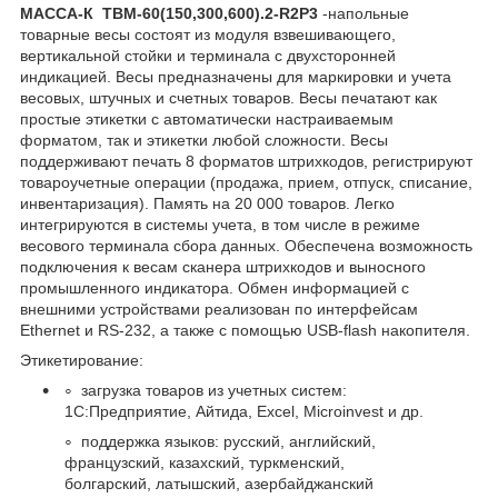
МАССА-К ТВМ-60(150,300,600).2-R2P3
-напольные
товарные весы состоят из модуля взвешивающего,
вертикальной стойки и терминала с двухсторонней
индикацией. Весы предназначены для маркировки и учета
весовых, штучных и счетных товаров. Весы печатают как
простые этикетки с автоматически настраиваемым
форматом, так и этикетки любой сложности. Весы
поддерживают печать 8 форматов штрихкодов, регистрируют
товароучетные операции (продажа, прием, отпуск, списание,
инвентаризация). Память на 20 000 товаров. Легко
интегрируются в системы учета, в том числе в режиме
весового терминала сбора данных. Обеспечена возможность
подключения к весам сканера штрихкодов и выносного
промышленного индикатора. Обмен информацией с
внешними устройствами реализован по интерфейсам
Ethernet и RS-232, а также с помощью USB-flash накопителя.
Этикетирование:
загрузка товаров из учетных систем:
1С:Предприятие, Айтида, Excel, Microinvest и др.
поддержка языков: русский, английский,
французский, казахский, туркменский,
болгарский, латышский, азербайджанский