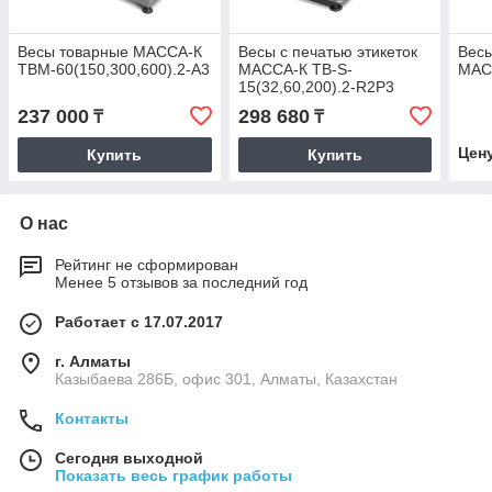
Весы товарные МАССА-К
Весы с печатью этикеток
Весы
ТВМ-60(150,300,600).2-А3
МАССА-К ТВ-S-
МАС
15(32,60,200).2-R2P3
237 000
298 680
₸
₸
Цен
Купить
Купить
О нас
Рейтинг не сформирован
Менее 5 отзывов за последний год
Работает с 17.07.2017
г. Алматы
Казыбаева 286Б, офис 301, Алматы, Казахстан
Контакты
Сегодня выходной
Показать весь график работы