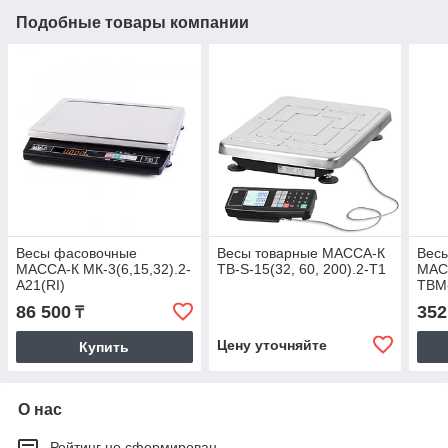
Подобные товары компании
Весы фасовочные
Весы товарные МАССА-К
Весы
МАССА-К МК-3(6,15,32).2-
ТВ-S-15(32, 60, 200).2-Т1
МАС
А21(RI)
ТВМ-
R2P
86 500
352
₸
Цену уточняйте
Купить
О нас
Рейтинг не сформирован