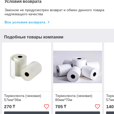
Условия возврата
Законом не предусмотрен возврат и обмен данного товара
надлежащего качества
Все условия возврата
Подобные товары компании
Термолента (чековая)
Термолента (чековая)
Терм
57мм*36м
80мм*70м
57м
270
705
140
₸
₸