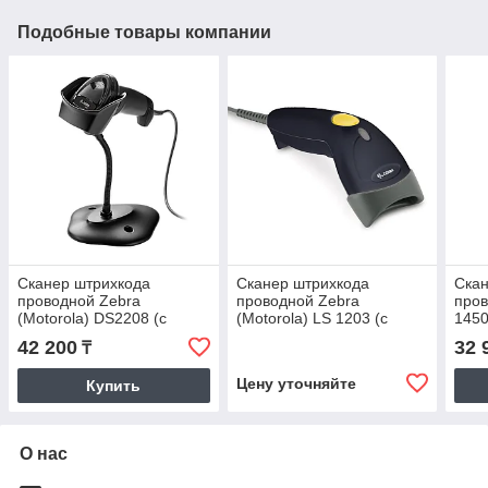
Подобные товары компании
Сканер штрихкода
Сканер штрихкода
Скан
проводной Zebra
проводной Zebra
пров
(Motorola) DS2208 (с
(Motorola) LS 1203 (с
1450
подставкой)
подставкой)
42 200
32 
₸
Цену уточняйте
Купить
О нас