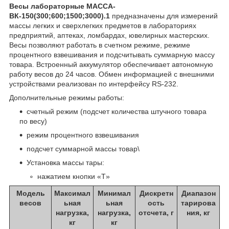
Весы лабораторные МАССА-
ВК-150(300;600;1500;3000).1
предназначены для измерений
массы легких и сверхлегких предметов в лабораториях
предприятий, аптеках, ломбардах, ювелирных мастерских.
Весы позволяют работать в счетном режиме, режиме
процентного взвешивания и подсчитывать суммарную массу
товара. Встроенный аккумулятор обеспечивает автономную
работу весов до 24 часов. Обмен информацией с внешними
устройствами реализован по интерфейсу RS-232.
Дополнительные режимы работы:
счетный режим (подсчет количества штучного товара
по весу)
режим процентного взвешивания
подсчет суммарной массы товар\
Установка массы тары:
нажатием кнопки «T»
Модель
Максимал
Минимал
Дискретн
Диапазон
весов
ьная
ьная
ость
тарирова
нагрузка,
нагрузка,
отсчета, г
ния, кг
кг
кг