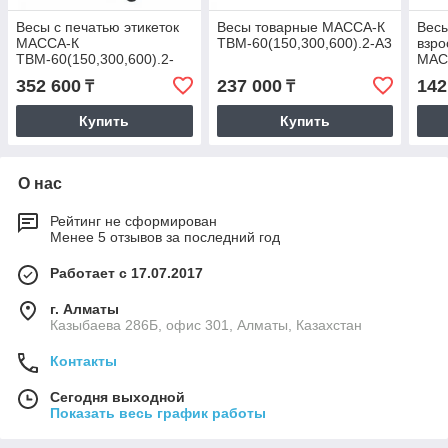
Весы с печатью этикеток
Весы товарные МАССА-К
Весы
МАССА-К
ТВМ-60(150,300,600).2-А3
взро
ТВМ-60(150,300,600).2-
МАС
R2P3
352 600
237 000
142
₸
₸
Купить
Купить
О нас
Рейтинг не сформирован
Менее 5 отзывов за последний год
Работает с 17.07.2017
г. Алматы
Казыбаева 286Б, офис 301, Алматы, Казахстан
Контакты
Сегодня выходной
Показать весь график работы