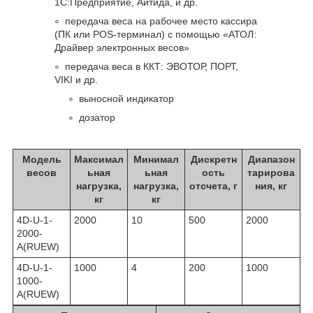
1С:Предприятие, Айтида, и др.
передача веса на рабочее место кассира
(ПК или POS-терминал) с помощью «АТОЛ:
Драйвер электронных весов»
передача веса в ККТ: ЭВОТОР, ПОРТ,
VIKI и др.
выносной индикатор
дозатор
Модель
Максимал
Минимал
Дискретн
Диапазон
весов
ьная
ьная
ость
тарирова
нагрузка,
нагрузка,
отсчета, г
ния, кг
кг
кг
4D-U-1-
2000
10
500
2000
2000-
A(RUEW)
4D-U-1-
1000
4
200
1000
1000-
A(RUEW)