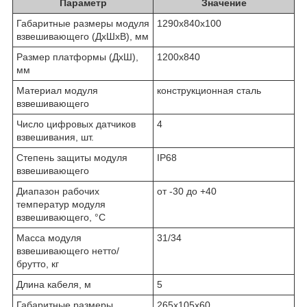
Параметр
Значение
Габаритные размеры модуля
1290х840х100
взвешивающего (ДхШхВ), мм
Размер платформы (ДхШ),
1200х840
мм
Материал модуля
конструкционная сталь
взвешивающего
Число цифровых датчиков
4
взвешивания, шт.
Степень защиты модуля
IP68
взвешивающего
Диапазон рабочих
от -30 до +40
температур модуля
взвешивающего, °С
Масса модуля
31/34
взвешивающего нетто/
брутто, кг
Длина кабеля, м
5
Габаритные размеры
265x105x60