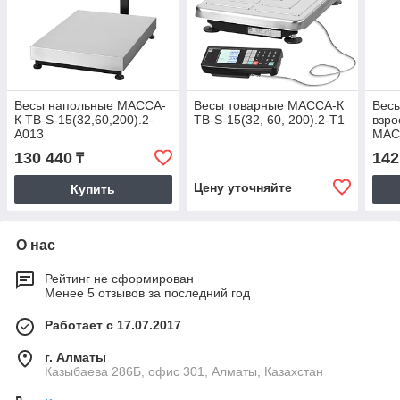
Весы напольные МАССА-
Весы товарные МАССА-К
Весы
К TB-S-15(32,60,200).2-
ТВ-S-15(32, 60, 200).2-Т1
взро
A013
МАС
130 440
142
₸
Цену уточняйте
Купить
О нас
Рейтинг не сформирован
Менее 5 отзывов за последний год
Работает с 17.07.2017
г. Алматы
Казыбаева 286Б, офис 301, Алматы, Казахстан