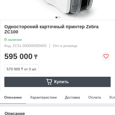
Одностороний карточный принтер Zebra
ZC100
В наличии
Код: ZC11-0000000EM00
Опт и розница
595 000
₸
570 000 ₸
от 3 шт.
Купить
Описание
Характеристики
Доставка
Оплата
Усл
Описание