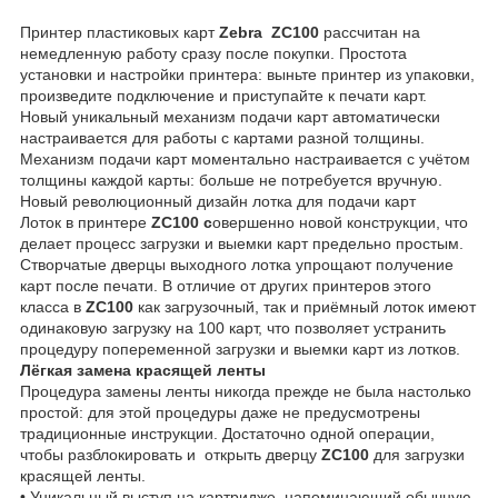
Принтер пластиковых карт
Zebra ZC100
рассчитан на
немедленную работу сразу после покупки. Простота
установки и настройки принтера: выньте принтер из упаковки,
произведите подключение и приступайте к печати карт.
Новый уникальный механизм подачи карт автоматически
настраивается для работы с картами разной толщины.
Механизм подачи карт моментально настраивается с учётом
толщины каждой карты: больше не потребуется вручную.
Новый революционный дизайн лотка для подачи карт
Лоток в принтере
ZC100 с
овершенно новой конструкции, что
делает процесс загрузки и выемки карт предельно простым.
Створчатые дверцы выходного лотка упрощают получение
карт после печати. В отличие от других принтеров этого
класса в
ZC100
как загрузочный, так и приёмный лоток имеют
одинаковую загрузку на 100 карт, что позволяет устранить
процедуру попеременной загрузки и выемки карт из лотков.
Лёгкая замена красящей ленты
Процедура замены ленты никогда прежде не была настолько
простой: для этой процедуры даже не предусмотрены
традиционные инструкции. Достаточно одной операции,
чтобы разблокировать и открыть дверцу
ZC100
для загрузки
красящей ленты.
• Уникальный выступ на картридже, напоминающий обычную