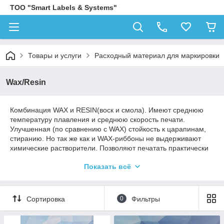
ТОО "Smart Labels & Systems"
Товары и услуги
Расходный материал для маркировки
Wax/Resin
Комбинация WAX и RESIN(воск и смола). Имеют среднюю
температуру плавления и среднюю скорость печати.
Улучшенная (по сравнению с WAX) стойкость к царапинам,
стиранию. Но так же как и WAX-риббоны не выдерживают
химические растворители. Позволяют печатать практически
на любых типах этикеток. Могут быть использованы для
Показать всё
любых целей.
Термотрансферная красящая лента Риббон WAX Resin
предназначен для печати самоклеящихся этикеток с
Сортировка
0
Фильтры
бумажным или полиэтиленовым, полипропиленовым
покрытием, лакированными этикетками, идеально подходит
для использования в средних условиях применения