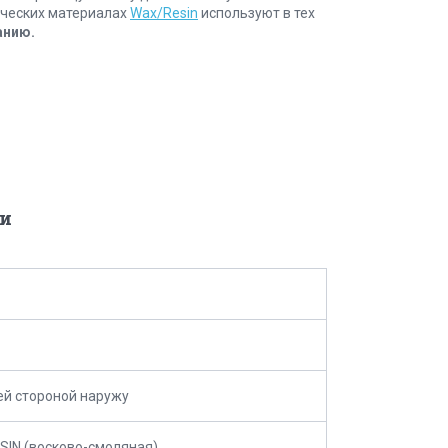
ических материалах
Wax/Resin
используют в тех
анию.
и
й стороной наружу
IN (восково-смоляная)