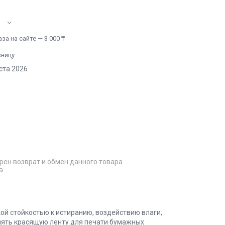
а на сайте — 3 000 ₸
зницу
ста 2026
рен возврат и обмен данного товара
а
й стойкостью к истиранию, воздействию влаги,
нять красящую ленту для печати бумажных