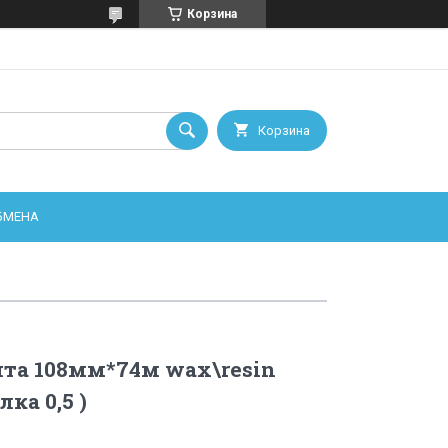
Корзина
Корзина
ОБМЕНА
та 108мм*74м wax\resin
ка 0,5 )