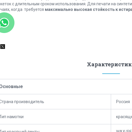
икеток с длительным сроком использования. Для печати на синтет
учаях, когда требуется
максимально высокая стойкость к истир
Характеристик
Основные
Страна производитель
Россия
Тип намотки
красяще
Тип красящей ленты
WAX/RES