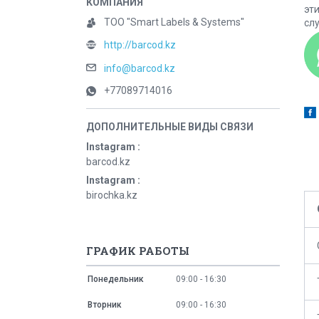
эт
ТОО "Smart Labels & Systems"
сл
http://barcod.kz
info@barcod.kz
+77089714016
Instagram
barcod.kz
Instagram
birochka.kz
ГРАФИК РАБОТЫ
Понедельник
09:00
16:30
Вторник
09:00
16:30