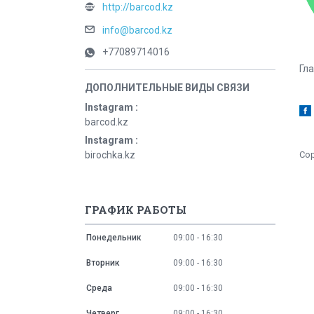
http://barcod.kz
info@barcod.kz
+77089714016
Гл
Instagram
barcod.kz
Instagram
birochka.kz
ГРАФИК РАБОТЫ
Понедельник
09:00
16:30
Вторник
09:00
16:30
Среда
09:00
16:30
Четверг
09:00
16:30