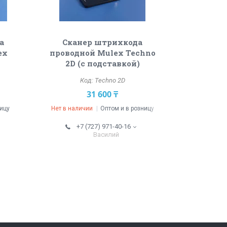
а
Сканер штрихкода
ex
проводной Mulex Techno
2D (с подставкой)
Techno 2D
31 600 ₸
ницу
Нет в наличии
Оптом и в розницу
+7 (727) 971-40-16
Василий