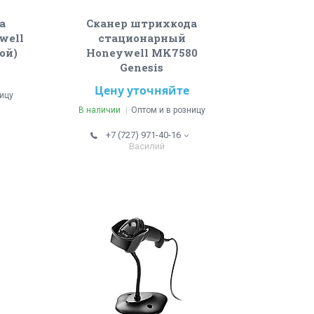
а
Сканер штрихкода
well
стационарный
ой)
Honeywell MK7580
Genesis
Цену уточняйте
ницу
В наличии
Оптом и в розницу
+7 (727) 971-40-16
Василий