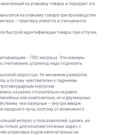
нанесённый на упаковку товара, и передаёт эту
аносится на упаковку товара при производстве
интера — принтера этикеток и считывается
ля быстрой идентификации товара, при отпуске,
считывающим — ПЗС-матрица. Эти сканеры
ь считывания, штрихкод надо подносить
 высокой скоростью. Но механизм развёртки
и, а потому чувствителен к падениям.
 противоударным корпусом.
ились на рынке относительно недавно.
линейных или композитных, но и двухмерных
йствиям, чем лазерные — внутри имидж-
я лазерного луча, поэтому от возможного
льшой интерес у пользователей, однако, из-
ны только для решения сложных задач, с
ние штриховых кодов напечатанных на