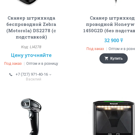
Сканер штрихкода
Сканер штрихкод
беспроводной Zebra
проводной Honeyw
(Motorola) DS2278 (c
1450G2D (без подста
подставкой)
32 900 ₸
LI4278
Под заказ
Оптом и в розн
Цену уточняйте
Купить
Под заказ
Оптом и в розницу
+7 (727) 971-40-16
Василий