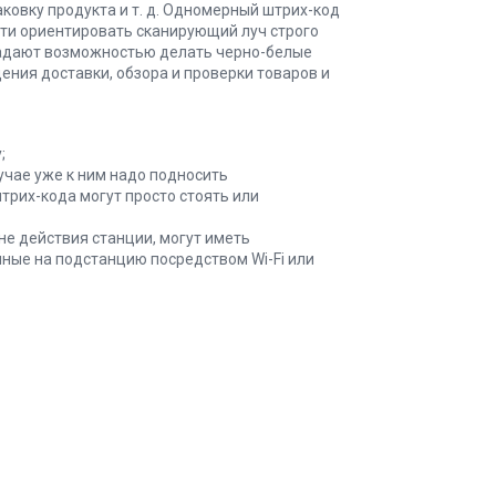
ковку продукта и т. д. Одномерный штрих-код
сти ориентировать сканирующий луч строго
адают возможностью делать черно-белые
ния доставки, обзора и проверки товаров и
;
лучае уже к ним надо подносить
рих-кода могут просто стоять или
оне действия станции, могут иметь
ные на подстанцию посредством Wi-Fi или