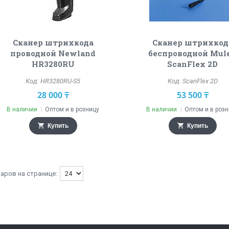
Сканер штрихкода
Сканер штрихкод
проводной Newland
беспроводной Mul
HR3280RU
ScanFlex 2D
HR3280RU-S5
ScanFlex 2D
28 000 ₸
53 500 ₸
В наличии
Оптом и в розницу
В наличии
Оптом и в роз
Купить
Купить