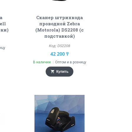
а
Сканер штрихкода
ell
проводной Zebra
вки)
(Motorola) DS2208 (с
подставкой)
DS2208
ицу
42 200 ₸
В наличии
Оптом и в розницу
Купить