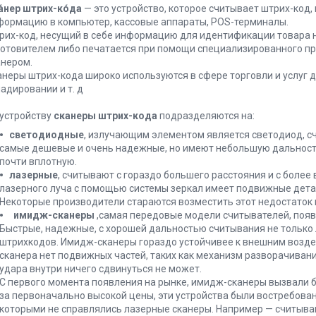
а́нер штрих-ко́да
— это устройство, которое считывает штрих-код, 
формацию в компьютер, кассовые аппараты, POS-терминалы.
рих-код, несущий в себе информацию для идентификации товара н
готовителем либо печатается при помощи специализированного пр
анером.
анеры штрих-кода широко используются в сфере торговли и услуг д
адировании и т. д
 устройству
сканеры штрих-кода
подразделяются на:
светодиодные
, излучающим элементом является светодиод, 
самые дешевые и очень надежные, но имеют небольшую дальност
почти вплотную.
лазерные
, считывают с гораздо большего расстояния и с более
лазерного луча с помощью системы зеркал имеет подвижные детал
Некоторые производители стараются возместить этот недостаток
имидж-сканеры
,самая передовые модели считывателей, появ
Быстрые, надежные, с хорошей дальностью считывания не только 
штрихкодов. Имидж-сканеры гораздо устойчивее к внешним возде
сканера нет подвижных частей, таких как механизм разворачивани
удара внутри ничего сдвинуться не может.
С первого момента появления на рынке, имидж-сканеры вызвали бо
за первоначально высокой цены, эти устройства были востребова
которыми не справлялись лазерные сканеры. Например — считыва