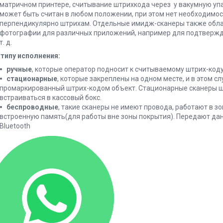
матричном принтере, считывание штрихкода через у вакумную упа
может быть считан в любом положении, при этом нет необходимо
перпендикулярно штрихам. Отдельные имидж-сканеры также обл
фотографии для различных приложений, например для подтвержде
т. д.
 типу исполнения:
ручные
, которые оператор подносит к считываемому штрих-коду
стационарные
, которые закреплены на одном месте, и в этом с
промаркированный штрих-кодом объект. Стационарные сканеры шт
встраиваться в кассовый бокс.
беспроводные
, такие сканеры не имеют провода, работают в з
встроенную память(для работы вне зоны покрытия). Передают дан
Bluetooth